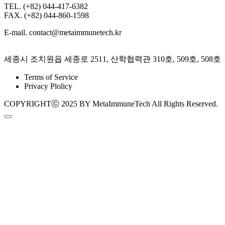
TEL. (+82) 044-417-6382
FAX. (+82) 044-860-1598
E-mail. contact@metaimmunetech.kr
세종시 조치원읍 세종로 2511, 산학협력관 310호, 509호, 508호
Terms of Service
Privacy Plolicy
COPYRIGHTⓒ 2025 BY MetaImmuneTech All Rights Reserved.